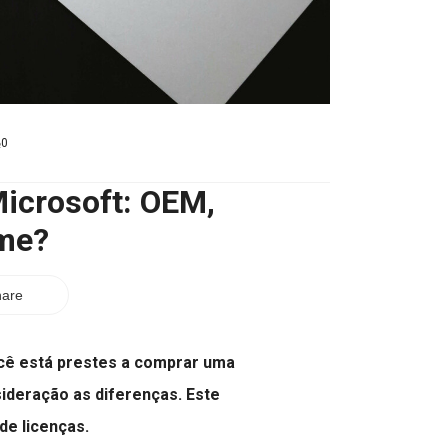
0
icrosoft: OEM,
ume?
are
ocê está prestes a comprar uma
ideração as diferenças. Este
de licenças.