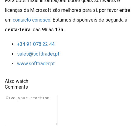
Para obter mais informações sobre quais softwares e
licenças da Microsoft são melhores para si, por favor entre
em
contacto conosco
. Estamos disponíveis de segunda a
sexta
-
feira
, das
9h
às
17h
.
+34 91 078 22 44
sales@softtrader.pt
www.softtrader.pt
Also watch
Comments