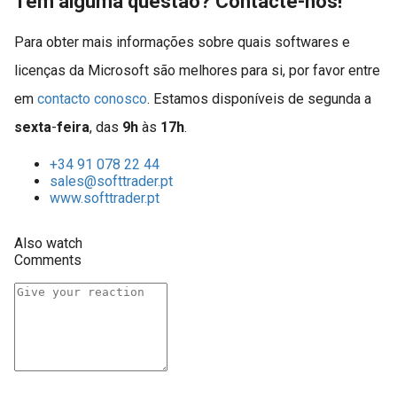
Tem alguma questão? Contacte-nos!
Para obter mais informações sobre quais softwares e
licenças da Microsoft são melhores para si, por favor entre
em
contacto conosco
. Estamos disponíveis de segunda a
sexta
-
feira
, das
9h
às
17h
.
+34 91 078 22 44
sales@softtrader.pt
www.softtrader.pt
Also watch
Comments