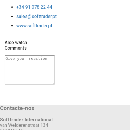
+34 91 078 22 44
sales@softtrader.pt
www.softtrader.pt
Also watch
Comments
Contacte-nos
Softtrader International
van Welderenstraat 134